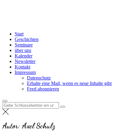
Zum
Inhalt
springen
Lets
Feel Now
Start
Geschichten
Seminare
über uns
Kalender
Newsletter
Kontakt
Impressum
Datenschutz
Erhalte eine Mail, wenn es neue Inhalte gibt
Feed abonnieren
Suchen
nach:
Autor:
Axel Schulz