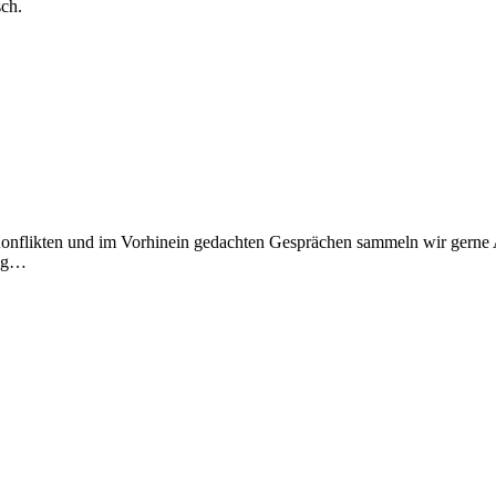
sch.
In Konflikten und im Vorhinein gedachten Gesprächen sammeln wir gern
wig…